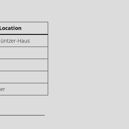
Location
üntzer-Haus
ter
_______________________