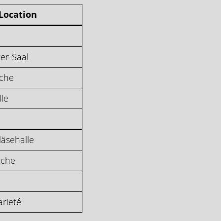
Location
er-Saal
rche
le
äsehalle
rche
arieté